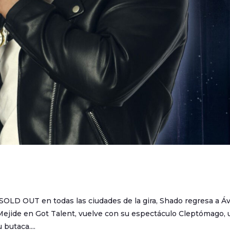
LD OUT en todas las ciudades de la gira, Shado regresa a Ávi
o Mejide en Got Talent, vuelve con su espectáculo Cleptómago, 
butaca....