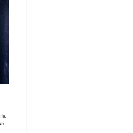
la.
un