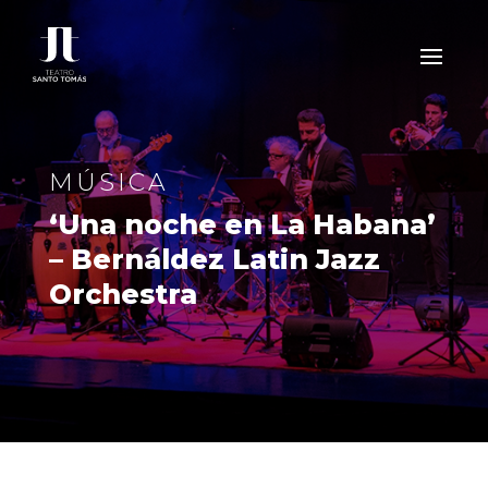
MÚSICA
‘Una noche en La Habana’
– Bernáldez Latin Jazz
Orchestra