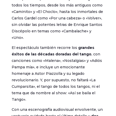
todos los tiempos, desde los más antiguos como
«Caminito» y «El Choclo», hasta los inmortales de
Carlos Gardel como «Por una cabeza» o «Volver»,
sin olvidar las potentes letras de Enrique Santos
Discépolo en temas como «Cambalache» y
«Uno».
El espectáculo también recorre los
grandes
éxitos de las décadas doradas del tango
, con
canciones como «Malena», «Nostalgias» y «Adiós
Pampa mía», e incluye un emocionante
homenaje a Astor Piazzolla y su legado
revolucionario. Y, por supuesto, no faltará «La
Cumparsita», el tango de todos los tangos, ni el
tema que da nombre al show: «Así se baila el
Tango».
Con una escenografía audiovisual envolvente, un
vestuario cuidado hasta el último detalle y
dos