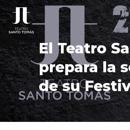
El Teatro S
prepara la 
de su Festi