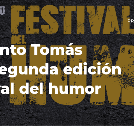
PR
anto Tomás
segunda edición
val del humor