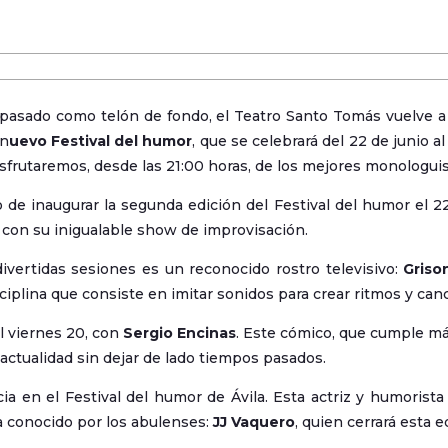
pasado como telón de fondo, el Teatro Santo Tomás vuelve a a
 n
uevo Festival del humor
, que se celebrará del 22 de junio a
frutaremos, desde las 21:00 horas, de los mejores monologuis
 de inaugurar la segunda edición del Festival del humor el 22 
o con su inigualable show de improvisación.
ivertidas sesiones es un reconocido rostro televisivo:
Griso
iplina que consiste en imitar sonidos para crear ritmos y can
l viernes 20, con
Sergio Encinas
. Este cómico, que cumple má
 actualidad sin dejar de lado tiempos pasados.
ia en el Festival del humor de Ávila. Esta actriz y humorista 
ya conocido por los abulenses:
JJ Vaquero
, quien cerrará esta e