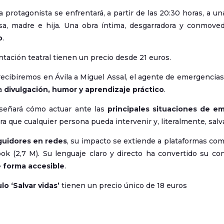
 la protagonista se enfrentará, a partir de las 20:30 horas, a u
a, madre e hija. Una obra íntima, desgarradora y conmovedo
o
.
tación teatral tienen un precio desde 21 euros.
ecibiremos en Ávila a Miguel Assal, el agente de emergencia
a
divulgación, humor y aprendizaje práctico
.
nseñará cómo actuar ante las
principales situaciones de e
ra que cualquier persona pueda intervenir y, literalmente, salva
guidores en redes
, su impacto se extiende a plataformas com
ook (2,7 M). Su lenguaje claro y directo ha convertido su co
e forma accesible
.
o ‘Salvar vidas’
tienen un precio único de 18 euros